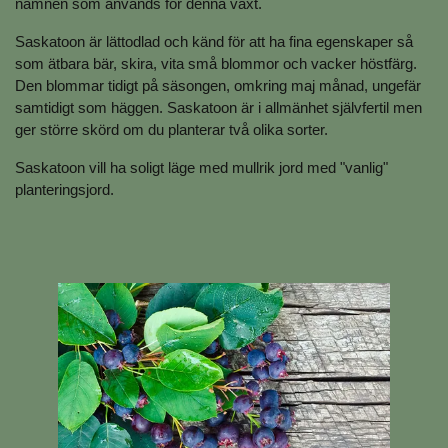
namnen som används för denna växt.
Saskatoon är lättodlad och känd för att ha fina egenskaper så
som ätbara bär, skira, vita små blommor och vacker höstfärg.
Den blommar tidigt på säsongen, omkring maj månad, ungefär
samtidigt som häggen. Saskatoon är i allmänhet självfertil men
ger större skörd om du planterar två olika sorter.
Saskatoon vill ha soligt läge med mullrik jord med "vanlig"
planteringsjord.