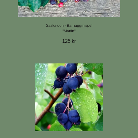
Saskatoon - Bärhäggmispel
"Martin"
125 kr