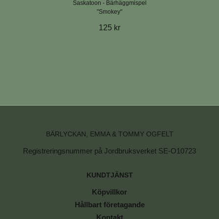
Saskatoon - Bärhäggmispel
"Smokey"
125 kr
BÄRLYCKAN, EMMA & TOMMY OGFELT
Registreringsnummer på Jordbruksverket SE-O10723
KUNDTJÄNST
Köpvillkor
Hållbart företagande
Kontakt