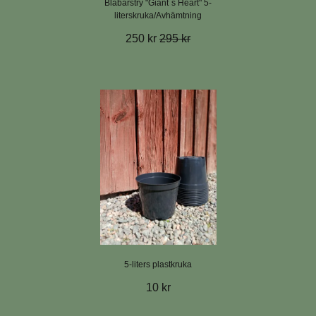
Blåbärstry "Giant´s Heart" 5-
literskruka/Avhämtning
250 kr
295 kr
5-liters plastkruka
10 kr