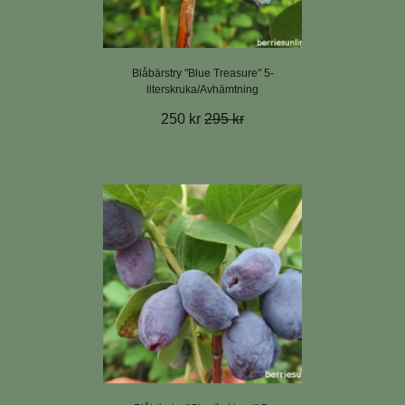
Blåbärstry "Blue Treasure" 5-
literskruka/Avhämtning
250 kr
295 kr