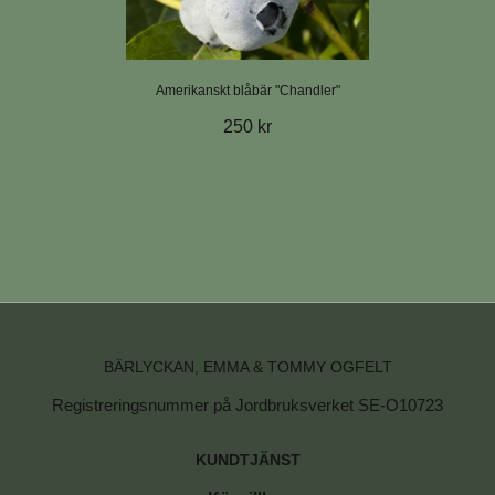
Amerikanskt blåbär "Chandler"
250 kr
BÄRLYCKAN, EMMA & TOMMY OGFELT
Registreringsnummer på Jordbruksverket SE-O10723
KUNDTJÄNST