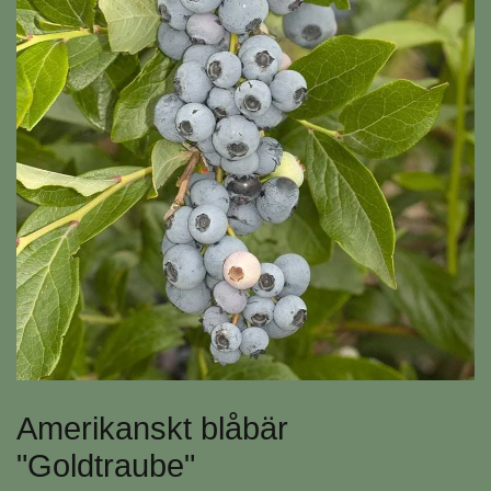
Amerikanskt blåbär
"Goldtraube"