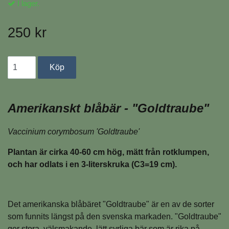
I lager.
250 kr
Amerikanskt blåbär - "Goldtraube"
Vaccinium corymbosum 'Goldtraube'
Plantan är cirka 40-60 cm hög, mätt från rotklumpen,
och har odlats i en 3-literskruka (C3=19 cm).
Det amerikanska blåbäret "Goldtraube" är en av de sorter
som funnits längst på den svenska markaden. "Goldtraube"
ger stora, välsmakande, lätt syrliga bär som är rika på