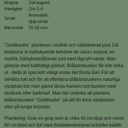
Mognar
Juli-augusti
Härdighet
Zon 1-4
Aromatisk,
Smak
djup smak
Bärstorlek
15-18 mm
"Goldtraube" planteras i mullrik och väldränerad jord. Då
buskarna är kalkskyende behöver de växa i surjord, en
mullrik, fuktighetshållande jord med lågt pH-värde. Man
gödslar med kalkfattigt gödsel. Blåbärsbusken får inte torka
ut - detta är speciellt viktigt under det första året. För att
behålla fukt och för att efterlikna blåbärsbuskens naturliga
växtplats bör man gärna täcka marken runt busken med
täckbark eller barkmull. Man bör undvika att plantera
blåbärsbusken "Goldtraube" på allt för torra växtplatser
eller på tunga lerjordar.
Plantering: Gräv en grop som är cirka 40 cm djup och minst
60 cm bred och fyll med rhododendronjord och/eller kalkfri