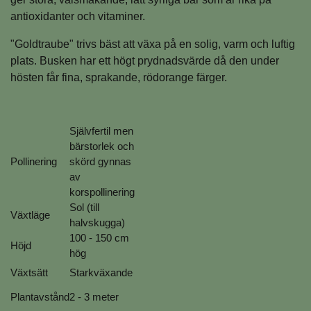
antioxidanter och vitaminer.
"Goldtraube" trivs bäst att växa på en solig, varm och luftig
plats.
Busken har ett högt prydnadsvärde då den under
hösten får fina, sprakande, rödorange färger.
Självfertil men
bärstorlek och
Pollinering
skörd gynnas
av
korspollinering
Sol (till
Växtläge
halvskugga)
100 - 150 cm
Höjd
hög
Växtsätt
Starkväxande
Plantavstånd
2 - 3 meter