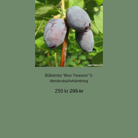
Blåbärstry "Blue Treasure" 5-
literskruka/Avhämtning
250 kr
295 kr