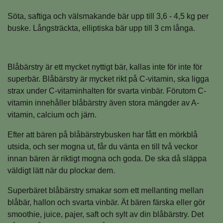
Söta, saftiga och välsmakande bär upp till 3,6 - 4,5 kg per
buske. Långsträckta, elliptiska bär upp till 3 cm långa.
Blåbärstry är ett mycket nyttigt bär, kallas inte för inte för
superbär. Blåbärstry är mycket rikt på C-vitamin, ska ligga
strax under C-vitaminhalten för svarta vinbär. Förutom C-
vitamin innehåller blåbärstry även stora mängder av A-
vitamin, calcium och järn.
Efter att bären på blåbärstrybusken har fått en mörkblå
utsida, och ser mogna ut, får du vänta en till två veckor
innan bären är riktigt mogna och goda. De ska då släppa
väldigt lätt när du plockar dem.
Superbäret blåbärstry smakar som ett mellanting mellan
blåbär, hallon och svarta vinbär. Ät bären färska eller gör
smoothie, juice, pajer, saft och sylt av din blåbärstry. Det