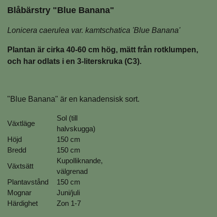
Blåbärstry "Blue Banana"
Lonicera caerulea var. kamtschatica 'Blue Banana'
Plantan är cirka 40-60 cm hög, mätt från rotklumpen,
och har odlats i en 3-literskruka (C3).
"Blue Banana" är en kanadensisk sort.
Sol (till
Växtläge
halvskugga)
Höjd
150 cm
Bredd
150 cm
Kupolliknande,
Växtsätt
välgrenad
Plantavstånd
150 cm
Mognar
Juni/juli
Härdighet
Zon 1-7