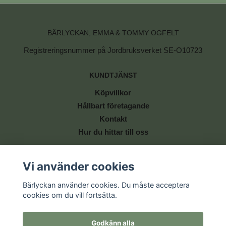
BÄRLYCKAN, EMMA & TOMMY OGFELT
Registreringsnummer på Jordbruksverket SE-O10723
KUNDTJÄNST
Köpvillkor
Hållbart företagande
Kontakt
Hur du hittar till oss
BETALSÄTT
Vi använder cookies
Bärlyckan använder cookies. Du måste acceptera
cookies om du vill fortsätta.
Godkänn alla