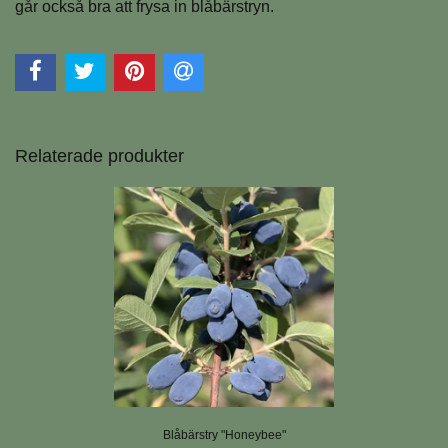
går också bra att frysa in blåbärstryn.
Relaterade produkter
Blåbärstry "Honeybee"