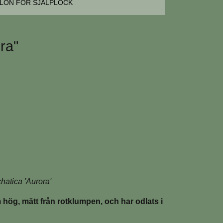
LON FÖR SJÄLPLOCK
ra"
hatica 'Aurora'
 hög, mätt från rotklumpen, och har odlats i