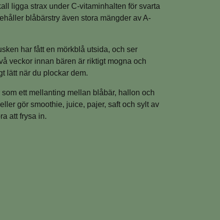
kall ligga strax under C-vitaminhalten för svarta
ehåller blåbärstry även stora mängder av A-
usken har fått en mörkblå utsida, och ser
 två veckor innan bären är riktigt mogna och
t lätt när du plockar dem.
som ett mellanting mellan blåbär, hallon och
eller gör smoothie, juice, pajer, saft och sylt av
a att frysa in.