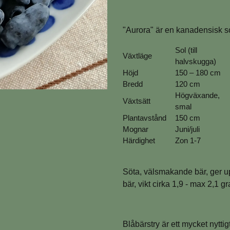
"Aurora" är en kanadensisk s
Sol (till
Växtläge
halvskugga)
Höjd
150 – 180 cm
Bredd
120 cm
Högväxande,
Växtsätt
smal
Plantavstånd
150 cm
Mognar
Juni/juli
Härdighet
Zon 1-7
Söta, välsmakande bär, ger up
bär, vikt cirka 1,9 - max 2,1 g
Blåbärstry är ett mycket nyttigt