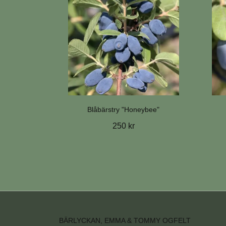
Blåbärstry "Honeybee"
250 kr
BÄRLYCKAN, EMMA & TOMMY OGFELT