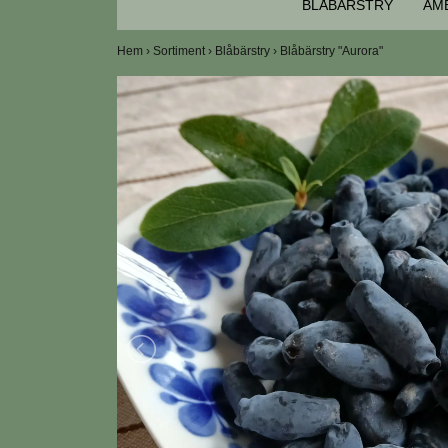
BLÅBÄRSTRY
AM
Hem
›
Sortiment
›
Blåbärstry
›
Blåbärstry "Aurora"