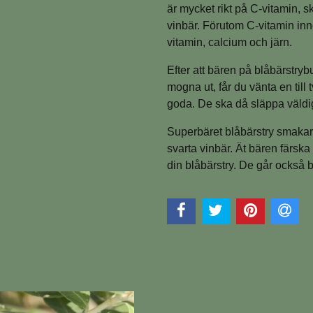
är mycket rikt på C-vitamin, s
vinbär. Förutom C-vitamin inn
vitamin, calcium och järn.
Efter att bären på blåbärstryb
mogna ut, får du vänta en till
goda. De ska då släppa väldig
Superbäret blåbärstry smakar 
svarta vinbär. Ät bären färska 
din blåbärstry. De går också br