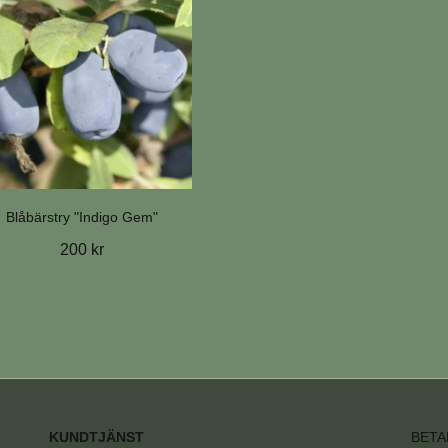
Blåbärstry "Indigo Gem"
200 kr
KUNDTJÄNST
BETA