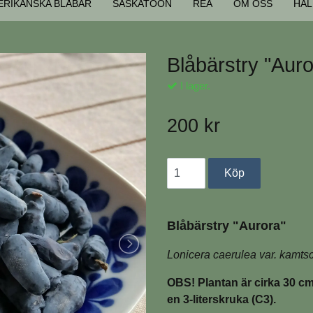
ERIKANSKA BLÅBÄR
SASKATOON
REA
OM OSS
HAL
Blåbärstry "Auro
I lager.
200 kr
Blåbärstry "Aurora"
Lonicera caerulea var. kamtsc
OBS! Plantan är cirka 30 cm
en 3-literskruka (C3).