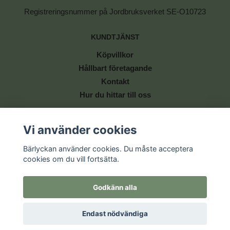
Registreringsnummer på Jordbruksverket SE-O10723
KUNDTJÄNST
Köpvillkor
Hållbart företagande
Kontakt
Hur du hittar till oss
BETALSÄTT
Vi använder cookies
Bärlyckan använder cookies. Du måste acceptera
cookies om du vill fortsätta.
Godkänn alla
© Copyright 2026 Bärlyckan
Endast nödvändiga
Powered by Quickbutik