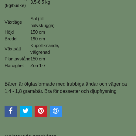
3,5-6,5 kg
(kg/buske)
Sol (till
Växtläge
halvskugga)
Höjd
150 cm
Bredd
190 cm
Kupolliknande,
Växtsätt
välgrenad
Plantavstånd
150 cm
Härdighet
Zon 1-7
Bären är ölglasformade med trubbiga ändar och väger ca
1,4 - 1,8 gram/bär. Bra för desserter och djupfrysning