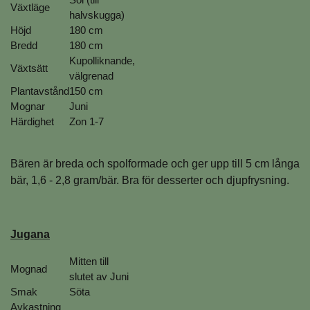
Växtläge
halvskugga)
Höjd
180 cm
Bredd
180 cm
Kupolliknande,
Växtsätt
välgrenad
Plantavstånd
150 cm
Mognar
Juni
Härdighet
Zon 1-7
Bären är breda och spolformade och ger upp till 5 cm långa
bär, 1,6 - 2,8 gram/bär. Bra för desserter och djupfrysning.
Jugana
Mitten till
Mognad
slutet av Juni
Smak
Söta
Avkastning