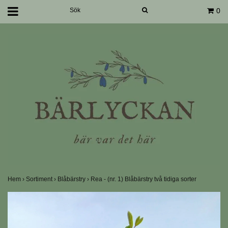
0
Hem
›
Sortiment
›
Blåbärstry
›
Rea - (nr. 1) Blåbärstry två tidiga sorter