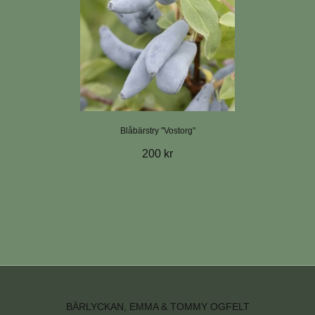
Blåbärstry "Vostorg"
200 kr
BÄRLYCKAN, EMMA & TOMMY OGFELT