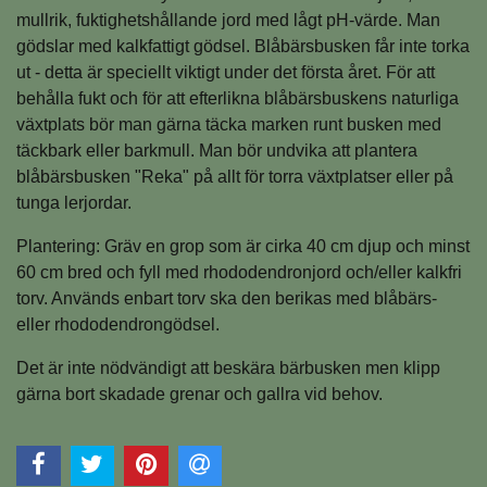
mullrik, fuktighetshållande jord med lågt pH-värde. Man
gödslar med kalkfattigt gödsel. Blåbärsbusken får inte torka
ut - detta är speciellt viktigt under det första året. För att
behålla fukt och för att efterlikna blåbärsbuskens naturliga
växtplats bör man gärna täcka marken runt busken med
täckbark eller barkmull. Man bör undvika att plantera
blåbärsbusken "Reka" på allt för torra växtplatser eller på
tunga lerjordar.
Plantering: Gräv en grop som är cirka 40 cm djup och minst
60 cm bred och fyll med rhododendronjord och/eller kalkfri
torv. Används enbart torv ska den berikas med blåbärs-
eller rhododendrongödsel.
Det är inte nödvändigt att beskära bärbusken men klipp
gärna bort skadade grenar och gallra vid behov.