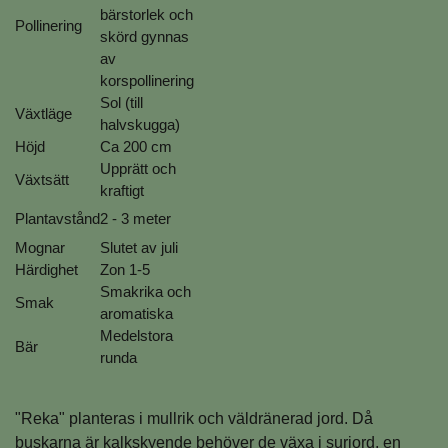
bärstorlek och
Pollinering
skörd gynnas
av
korspollinering
Sol (till
Växtläge
halvskugga)
Höjd
Ca 200 cm
Upprätt och
Växtsätt
kraftigt
Plantavstånd
2 - 3 meter
Mognar
Slutet av juli
Härdighet
Zon 1-5
Smakrika och
Smak
aromatiska
Medelstora
Bär
runda
"Reka" planteras i mullrik och väldränerad jord. Då
buskarna är kalkskyende behöver de växa i surjord, en